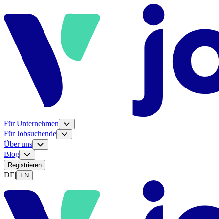
Für Unternehmen
Für Jobsuchende
Über uns
Blog
Registrieren
DE
|
EN