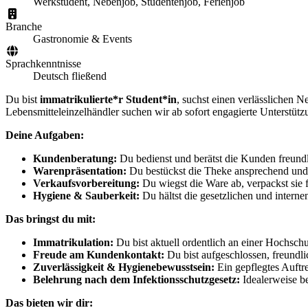
Werkstudent, Nebenjob, Studentenjob, Ferienjob
Branche
Gastronomie & Events
Sprachkenntnisse
Deutsch fließend
Du bist
immatrikulierte*r Student*in
, suchst einen verlässlichen 
Lebensmitteleinzelhändler suchen wir ab sofort engagierte Unterstützu
Deine Aufgaben:
Kundenberatung:
Du bedienst und berätst die Kunden freundli
Warenpräsentation:
Du bestückst die Theke ansprechend und ac
Verkaufsvorbereitung:
Du wiegst die Ware ab, verpackst sie f
Hygiene & Sauberkeit:
Du hältst die gesetzlichen und intern
Das bringst du mit:
Immatrikulation:
Du bist aktuell ordentlich an einer Hochschu
Freude am Kundenkontakt:
Du bist aufgeschlossen, freundl
Zuverlässigkeit & Hygienebewusstsein:
Ein gepflegtes Auftre
Belehrung nach dem Infektionsschutzgesetz:
Idealerweise be
Das bieten wir dir: