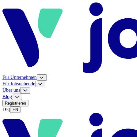
Für Unternehmen
Für Jobsuchende
Über uns
Blog
Registrieren
DE
|
EN