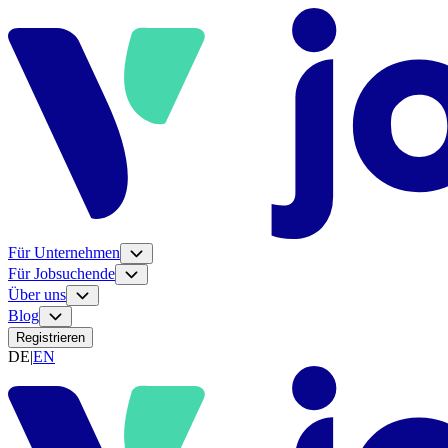
Für Unternehmen
Für Jobsuchende
Über uns
Blog
Registrieren
DE
|
EN