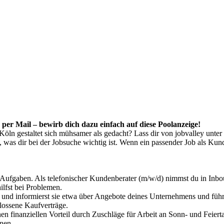
per Mail – bewirb dich dazu einfach auf diese Poolanzeige!
öln gestaltet sich mühsamer als gedacht? Lass dir von jobvalley unter
 was dir bei der Jobsuche wichtig ist. Wenn ein passender Job als Kun
 Aufgaben. Als telefonischer Kundenberater (m/w/d) nimmst du in Inb
lfst bei Problemen.
 und informierst sie etwa über Angebote deines Unternehmens und führs
hlossene Kaufverträge.
 finanziellen Vorteil durch Zuschläge für Arbeit an Sonn- und Feierta
inen.