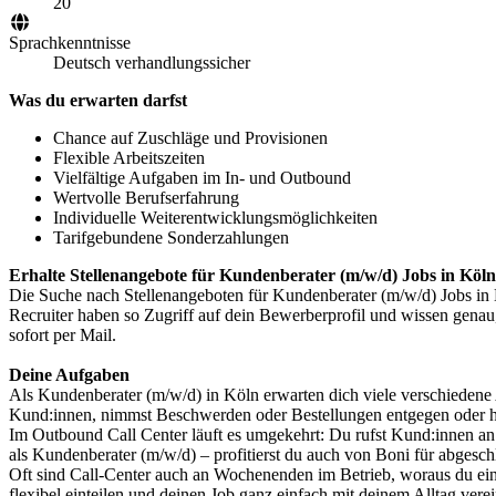
20
Sprachkenntnisse
Deutsch verhandlungssicher
Was du erwarten darfst
Chance auf Zuschläge und Provisionen
Flexible Arbeitszeiten
Vielfältige Aufgaben im In- und Outbound
Wertvolle Berufserfahrung
Individuelle Weiterentwicklungsmöglichkeiten
Tarifgebundene Sonderzahlungen
Erhalte Stellenangebote für Kundenberater (m/w/d) Jobs in Köln 
Die Suche nach Stellenangeboten für Kundenberater (m/w/d) Jobs in K
Recruiter haben so Zugriff auf dein Bewerberprofil und wissen genau,
sofort per Mail.
Deine Aufgaben
Als Kundenberater (m/w/d) in Köln erwarten dich viele verschiedene
Kund:innen, nimmst Beschwerden oder Bestellungen entgegen oder hi
Im Outbound Call Center läuft es umgekehrt: Du rufst Kund:innen an
als Kundenberater (m/w/d) – profitierst du auch von Boni für abgesc
Oft sind Call-Center auch an Wochenenden im Betrieb, woraus du einen
flexibel einteilen und deinen Job ganz einfach mit deinem Alltag vere