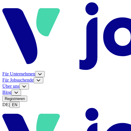
Für Unternehmen
Für Jobsuchende
Über uns
Blog
Registrieren
DE
|
EN