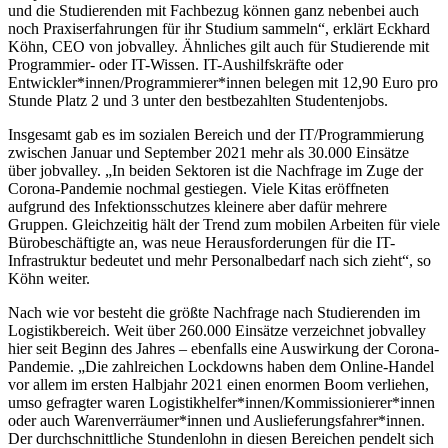
und die Studierenden mit Fachbezug können ganz nebenbei auch
noch Praxiserfahrungen für ihr Studium sammeln“, erklärt Eckhard
Köhn, CEO von jobvalley. Ähnliches gilt auch für Studierende mit
Programmier- oder IT-Wissen. IT-Aushilfskräfte oder
Entwickler*innen/Programmierer*innen belegen mit 12,90 Euro pro
Stunde Platz 2 und 3 unter den bestbezahlten Studentenjobs.
Insgesamt gab es im sozialen Bereich und der IT/Programmierung
zwischen Januar und September 2021 mehr als 30.000 Einsätze
über jobvalley. „In beiden Sektoren ist die Nachfrage im Zuge der
Corona-Pandemie nochmal gestiegen. Viele Kitas eröffneten
aufgrund des Infektionsschutzes kleinere aber dafür mehrere
Gruppen. Gleichzeitig hält der Trend zum mobilen Arbeiten für viele
Bürobeschäftigte an, was neue Herausforderungen für die IT-
Infrastruktur bedeutet und mehr Personalbedarf nach sich zieht“, so
Köhn weiter.
Nach wie vor besteht die größte Nachfrage nach Studierenden im
Logistikbereich. Weit über 260.000 Einsätze verzeichnet jobvalley
hier seit Beginn des Jahres – ebenfalls eine Auswirkung der Corona-
Pandemie. „Die zahlreichen Lockdowns haben dem Online-Handel
vor allem im ersten Halbjahr 2021 einen enormen Boom verliehen,
umso gefragter waren Logistikhelfer*innen/Kommissionierer*innen
oder auch Warenverräumer*innen und Auslieferungsfahrer*innen.
Der durchschnittliche Stundenlohn in diesen Bereichen pendelt sich