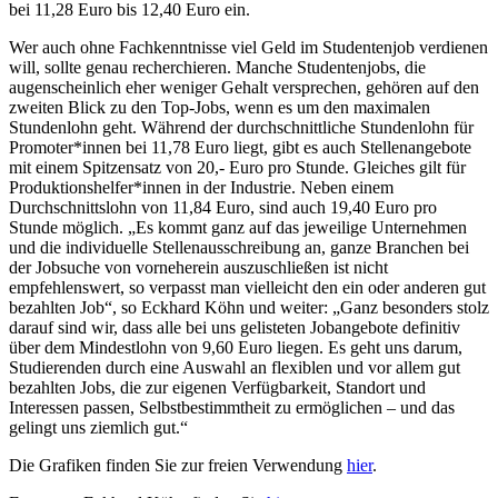
bei 11,28 Euro bis 12,40 Euro ein.
Wer auch ohne Fachkenntnisse viel Geld im Studentenjob verdienen
will, sollte genau recherchieren. Manche Studentenjobs, die
augenscheinlich eher weniger Gehalt versprechen, gehören auf den
zweiten Blick zu den Top-Jobs, wenn es um den maximalen
Stundenlohn geht. Während der durchschnittliche Stundenlohn für
Promoter*innen bei 11,78 Euro liegt, gibt es auch Stellenangebote
mit einem Spitzensatz von 20,- Euro pro Stunde. Gleiches gilt für
Produktionshelfer*innen in der Industrie. Neben einem
Durchschnittslohn von 11,84 Euro, sind auch 19,40 Euro pro
Stunde möglich. „Es kommt ganz auf das jeweilige Unternehmen
und die individuelle Stellenausschreibung an, ganze Branchen bei
der Jobsuche von vorneherein auszuschließen ist nicht
empfehlenswert, so verpasst man vielleicht den ein oder anderen gut
bezahlten Job“, so Eckhard Köhn und weiter: „Ganz besonders stolz
darauf sind wir, dass alle bei uns gelisteten Jobangebote definitiv
über dem Mindestlohn von 9,60 Euro liegen. Es geht uns darum,
Studierenden durch eine Auswahl an flexiblen und vor allem gut
bezahlten Jobs, die zur eigenen Verfügbarkeit, Standort und
Interessen passen, Selbstbestimmtheit zu ermöglichen – und das
gelingt uns ziemlich gut.“
Die Grafiken finden Sie zur freien Verwendung
hier
.