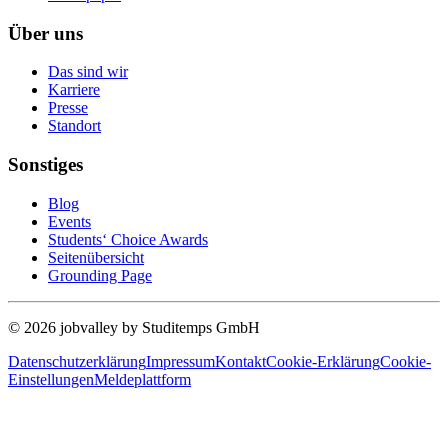
Über uns
Das sind wir
Karriere
Presse
Standort
Sonstiges
Blog
Events
Students‘ Choice Awards
Seitenübersicht
Grounding Page
© 2026 jobvalley by Studitemps GmbH
Datenschutzerklärung
Impressum
Kontakt
Cookie-Erklärung
Cookie-
Einstellungen
Meldeplattform