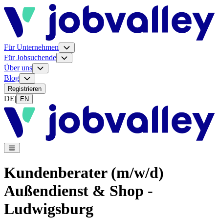
Für Unternehmen
Für Jobsuchende
Über uns
Blog
Registrieren
DE
|
EN
Kundenberater (m/w/d)
Außendienst & Shop -
Ludwigsburg