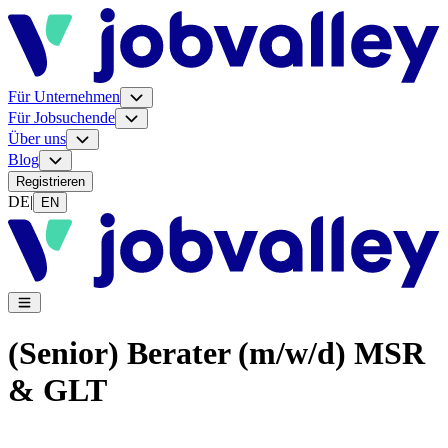
Für Unternehmen
Für Jobsuchende
Über uns
Blog
Registrieren
DE
|
EN
(Senior) Berater (m/w/d) MSR
& GLT