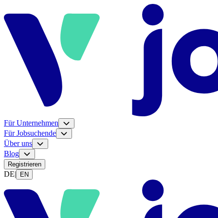
Für Unternehmen
Für Jobsuchende
Über uns
Blog
Registrieren
DE
|
EN