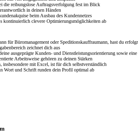
ei die reibungslose Auftragsverfolgung fest im Blick
verantwortlich in deinen Händen
eukundenakquise beim Ausbau des Kundennetzes
raus kontinuierlich clevere Optimierungsmöglichkeiten ab
nn für Büromanagement oder Speditionskauffraumann, hast du erfolgr
gabenbereich zeichnet dich aus
deine ausgeprägte Kunden- und Dienstleistungsorientierung sowie ein
ntierte Arbeitsweise gehören zu deinen Stärken
sbesondere mit Excel, ist für dich selbstverständlich
n Wort und Schrift runden dein Profil optimal ab
um