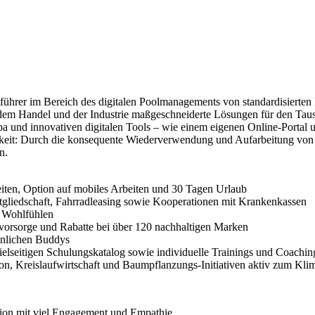
tführer im Bereich des digitalen Poolmanagements von standardisiert
dem Handel und der Industrie maßgeschneiderte Lösungen für den Taus
a und innovativen digitalen Tools – wie einem eigenen Online-Portal 
gkeit: Durch die konsequente Wiederverwendung und Aufarbeitung von 
n.
eiten, Option auf mobiles Arbeiten und 30 Tagen Urlaub
itgliedschaft, Fahrradleasing sowie Kooperationen mit Krankenkassen
m Wohlfühlen
rsvorsorge und Rabatte bei über 120 nachhaltigen Marken
sönlichen Buddys
seitigen Schulungskatalog sowie individuelle Trainings und Coachin
n, Kreislaufwirtschaft und Baumpflanzungs-Initiativen aktiv zum Klim
ion mit viel Engagement und Empathie