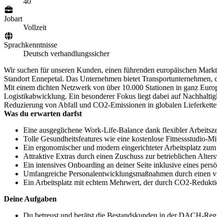
40
Jobart
Vollzeit
Sprachkenntnisse
Deutsch verhandlungssicher
Wir suchen für unseren Kunden, einen führenden europäischen Mark
Standort Ennepetal. Das Unternehmen bietet Transportunternehmen, 
Mit einem dichten Netzwerk von über 10.000 Stationen in ganz Europ
Logistikabwicklung. Ein besonderer Fokus liegt dabei auf Nachhalti
Reduzierung von Abfall und CO2-Emissionen in globalen Lieferkette
Was du erwarten darfst
Eine ausgeglichene Work-Life-Balance dank flexibler Arbeitsz
Tolle Gesundheitsfeatures wie eine kostenlose Fitnessstudio-M
Ein ergonomischer und modern eingerichteter Arbeitsplatz zu
Attraktive Extras durch einen Zuschuss zur betrieblichen Alte
Ein intensives Onboarding an deiner Seite inklusive eines per
Umfangreiche Personalentwicklungsmaßnahmen durch einen viel
Ein Arbeitsplatz mit echtem Mehrwert, der durch CO2-Reduktio
Deine Aufgaben
Du betreust und berätst die Bestandskunden in der DACH-Reg