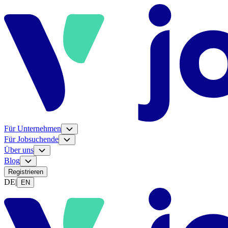
Für Unternehmen
Für Jobsuchende
Über uns
Blog
Registrieren
DE
|
EN