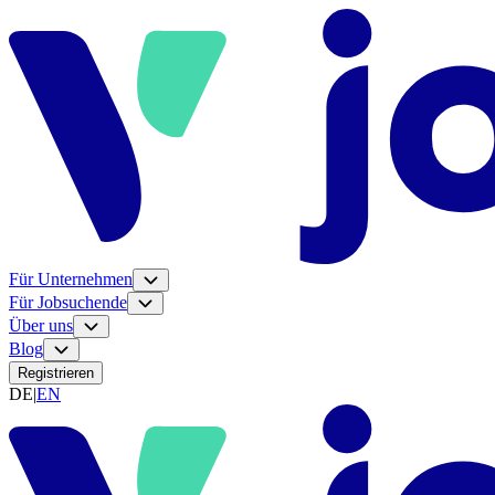
Für Unternehmen
Für Jobsuchende
Über uns
Blog
Registrieren
DE
|
EN