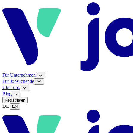
Für Unternehmen
Für Jobsuchende
Über uns
Blog
Registrieren
DE
|
EN