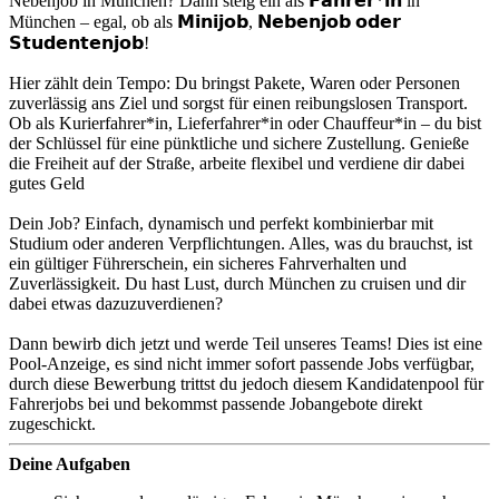
Nebenjob in München? Dann steig ein als 𝗙𝗮𝗵𝗿𝗲𝗿*𝗶𝗻 in
München – egal, ob als 𝗠𝗶𝗻𝗶𝗷𝗼𝗯, 𝗡𝗲𝗯𝗲𝗻𝗷𝗼𝗯 𝗼𝗱𝗲𝗿
𝗦𝘁𝘂𝗱𝗲𝗻𝘁𝗲𝗻𝗷𝗼𝗯!
Hier zählt dein Tempo: Du bringst Pakete, Waren oder Personen
zuverlässig ans Ziel und sorgst für einen reibungslosen Transport.
Ob als Kurierfahrer*in, Lieferfahrer*in oder Chauffeur*in – du bist
der Schlüssel für eine pünktliche und sichere Zustellung. Genieße
die Freiheit auf der Straße, arbeite flexibel und verdiene dir dabei
gutes Geld
Dein Job? Einfach, dynamisch und perfekt kombinierbar mit
Studium oder anderen Verpflichtungen. Alles, was du brauchst, ist
ein gültiger Führerschein, ein sicheres Fahrverhalten und
Zuverlässigkeit. Du hast Lust, durch München zu cruisen und dir
dabei etwas dazuzuverdienen?
Dann bewirb dich jetzt und werde Teil unseres Teams! Dies ist eine
Pool-Anzeige, es sind nicht immer sofort passende Jobs verfügbar,
durch diese Bewerbung trittst du jedoch diesem Kandidatenpool für
Fahrerjobs bei und bekommst passende Jobangebote direkt
zugeschickt.
Deine Aufgaben