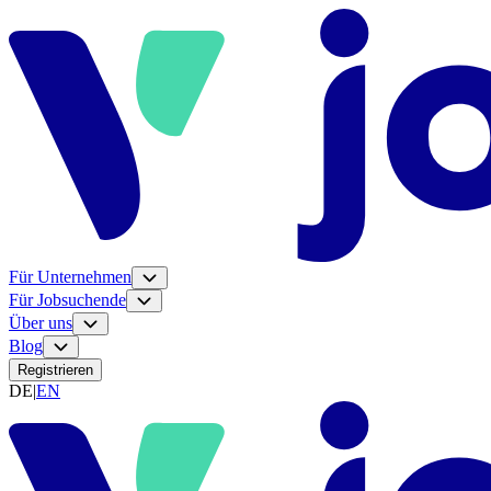
Für Unternehmen
Für Jobsuchende
Über uns
Blog
Registrieren
DE
|
EN