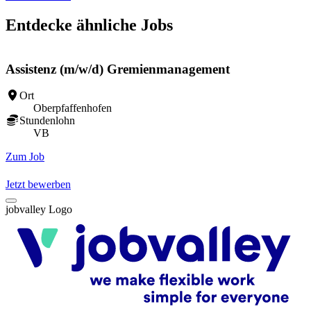
Entdecke ähnliche Jobs
Assistenz (m/w/d) Gremienmanagement
F
Ort
Oberpfaffenhofen
Stundenlohn
VB
Zum Job
Z
Jetzt bewerben
jobvalley Logo