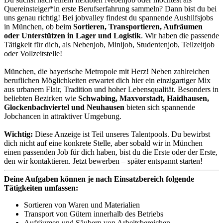
Quereinsteiger*in erste Berufserfahrung sammeln? Dann bist du bei
uns genau richtig! Bei jobvalley findest du spannende Aushilfsjobs
in München, ob beim
Sortieren, Transportieren, Aufräumen
oder Unterstützen in Lager und Logistik
. Wir haben die passende
Tätigkeit für dich, als Nebenjob, Minijob, Studentenjob, Teilzeitjob
oder Vollzeitstelle!
München, die bayerische Metropole mit Herz! Neben zahlreichen
beruflichen Möglichkeiten erwartet dich hier ein einzigartiger Mix
aus urbanem Flair, Tradition und hoher Lebensqualität. Besonders in
beliebten Bezirken wie
Schwabing, Maxvorstadt, Haidhausen,
Glockenbachviertel und Neuhausen
bieten sich spannende
Jobchancen in attraktiver Umgebung.
Wichtig:
Diese Anzeige ist Teil unseres Talentpools. Du bewirbst
dich nicht auf eine konkrete Stelle, aber sobald wir in München
einen passenden Job für dich haben, bist du die Erste oder der Erste,
den wir kontaktieren. Jetzt bewerben – später entspannt starten!
Deine Aufgaben können je nach Einsatzbereich folgende
Tätigkeiten umfassen:
Sortieren von Waren und Materialien
Transport von Gütern innerhalb des Betriebs
Aufräumen und Säubern von Arbeitsbereichen