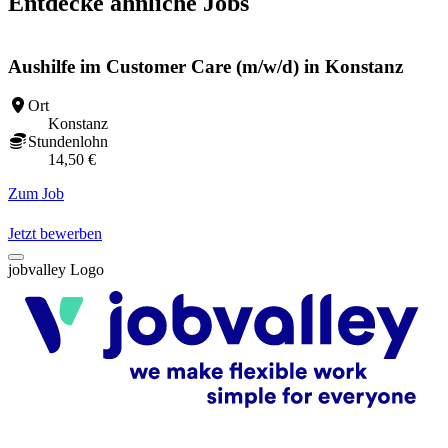
Entdecke ähnliche Jobs
Aushilfe im Customer Care (m/w/d) in Konstanz
Ort
Konstanz
Stundenlohn
14,50 €
Zum Job
Z
Jetzt bewerben
jobvalley Logo