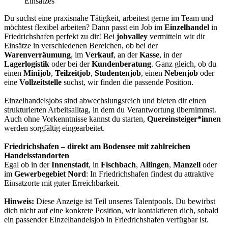
Einsatzes
Du suchst eine praxisnahe Tätigkeit, arbeitest gerne im Team und
möchtest flexibel arbeiten? Dann passt ein Job im
Einzelhandel
in
Friedrichshafen perfekt zu dir! Bei
jobvalley
vermitteln wir dir
Einsätze in verschiedenen Bereichen, ob bei der
Warenverräumung
, im
Verkauf
, an der
Kasse
, in der
Lagerlogistik
oder bei der
Kundenberatung
. Ganz gleich, ob du
einen
Minijob
,
Teilzeitjob
,
Studentenjob
, einen
Nebenjob
oder
eine
Vollzeitstelle
suchst, wir finden die passende Position.
Einzelhandelsjobs sind abwechslungsreich und bieten dir einen
strukturierten Arbeitsalltag, in dem du Verantwortung übernimmst.
Auch ohne Vorkenntnisse kannst du starten,
Quereinsteiger*innen
werden sorgfältig eingearbeitet.
Friedrichshafen – direkt am Bodensee mit zahlreichen
Handelsstandorten
Egal ob in der
Innenstadt
, in
Fischbach
,
Ailingen
,
Manzell
oder
im
Gewerbegebiet Nord
: In Friedrichshafen findest du attraktive
Einsatzorte mit guter Erreichbarkeit.
Hinweis:
Diese Anzeige ist Teil unseres Talentpools. Du bewirbst
dich nicht auf eine konkrete Position, wir kontaktieren dich, sobald
ein passender Einzelhandelsjob in Friedrichshafen verfügbar ist.