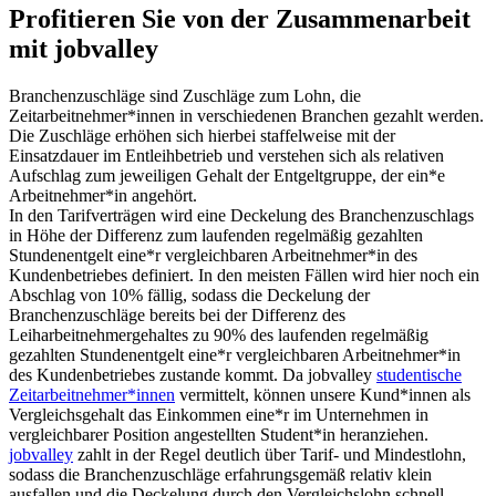
Profitieren Sie von der Zusammenarbeit
mit jobvalley
Branchenzuschläge sind Zuschläge zum Lohn, die
Zeitarbeitnehmer*innen in verschiedenen Branchen gezahlt werden.
Die Zuschläge erhöhen sich hierbei staffelweise mit der
Einsatzdauer im Entleihbetrieb und verstehen sich als relativen
Aufschlag zum jeweiligen Gehalt der Entgeltgruppe, der ein*e
Arbeitnehmer*in angehört.
In den Tarifverträgen wird eine Deckelung des Branchenzuschlags
in Höhe der Differenz zum laufenden regelmäßig gezahlten
Stundenentgelt eine*r vergleichbaren Arbeitnehmer*in des
Kundenbetriebes definiert. In den meisten Fällen wird hier noch ein
Abschlag von 10% fällig, sodass die Deckelung der
Branchenzuschläge bereits bei der Differenz des
Leiharbeitnehmergehaltes zu 90% des laufenden regelmäßig
gezahlten Stundenentgelt eine*r vergleichbaren Arbeitnehmer*in
des Kundenbetriebes zustande kommt. Da jobvalley
studentische
Zeitarbeitnehmer*innen
vermittelt, können unsere Kund*innen als
Vergleichsgehalt das Einkommen eine*r im Unternehmen in
vergleichbarer Position angestellten Student*in heranziehen.
jobvalley
zahlt in der Regel deutlich über Tarif- und Mindestlohn,
sodass die Branchenzuschläge erfahrungsgemäß relativ klein
ausfallen und die Deckelung durch den Vergleichslohn schnell