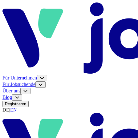
Für Unternehmen
Für Jobsuchende
Über uns
Blog
Registrieren
DE
|
EN