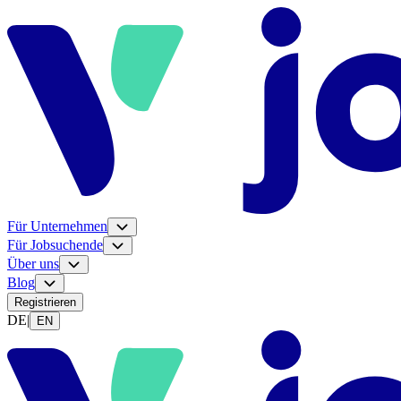
Für Unternehmen
Für Jobsuchende
Über uns
Blog
Registrieren
DE
|
EN