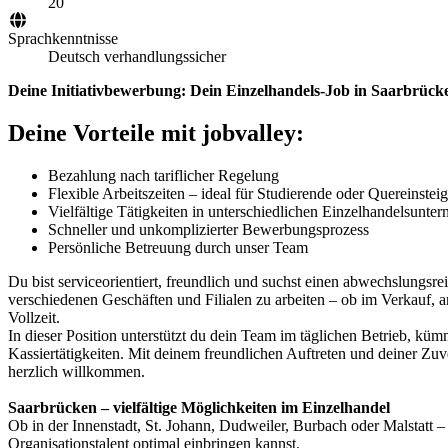
20
Sprachkenntnisse
Deutsch verhandlungssicher
Deine Initiativbewerbung: Dein Einzelhandels-Job in Saarbrück
Deine Vorteile mit jobvalley:
Bezahlung nach tariflicher Regelung
Flexible Arbeitszeiten – ideal für Studierende oder Quereinstei
Vielfältige Tätigkeiten in unterschiedlichen Einzelhandelsunt
Schneller und unkomplizierter Bewerbungsprozess
Persönliche Betreuung durch unser Team
Du bist serviceorientiert, freundlich und suchst einen abwechslungsre
verschiedenen Geschäften und Filialen zu arbeiten – ob im Verkauf, a
Vollzeit.
In dieser Position unterstützt du dein Team im täglichen Betrieb, kü
Kassiertätigkeiten. Mit deinem freundlichen Auftreten und deiner Zuv
herzlich willkommen.
Saarbrücken – vielfältige Möglichkeiten im Einzelhandel
Ob in der Innenstadt, St. Johann, Dudweiler, Burbach oder Malstatt 
Organisationstalent optimal einbringen kannst.