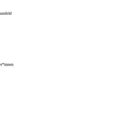
sumfeld
er*innen