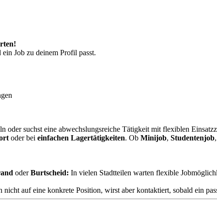
rten!
 ein Job zu deinem Profil passt.
ngen
 oder suchst eine abwechslungsreiche Tätigkeit mit flexiblen Einsatzz
ort
oder bei
einfachen Lagertätigkeiten
. Ob
Minijob
,
Studentenjob
rand
oder
Burtscheid:
In vielen Stadtteilen warten flexible Jobmöglichk
nicht auf eine konkrete Position, wirst aber kontaktiert, sobald ein pa