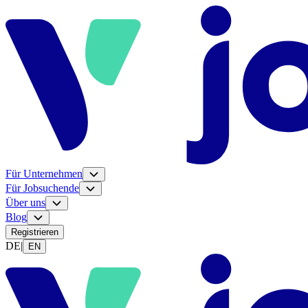
Für Unternehmen
Für Jobsuchende
Über uns
Blog
Registrieren
DE
|
EN