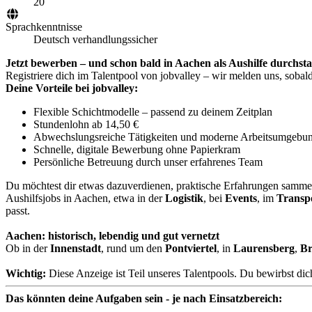
20
Sprachkenntnisse
Deutsch verhandlungssicher
Jetzt bewerben – und schon bald in Aachen als Aushilfe durchsta
Registriere dich im Talentpool von jobvalley – wir melden uns, sobald
Deine Vorteile bei jobvalley:
Flexible Schichtmodelle – passend zu deinem Zeitplan
Stundenlohn ab 14,50 €
Abwechslungsreiche Tätigkeiten und moderne Arbeitsumgebu
Schnelle, digitale Bewerbung ohne Papierkram
Persönliche Betreuung durch unser erfahrenes Team
Du möchtest dir etwas dazuverdienen, praktische Erfahrungen sammeln
Aushilfsjobs in Aachen, etwa in der
Logistik
, bei
Events
, im
Transp
passt.
Aachen: historisch, lebendig und gut vernetzt
Ob in der
Innenstadt
, rund um den
Pontviertel
, in
Laurensberg
,
B
Wichtig:
Diese Anzeige ist Teil unseres Talentpools. Du bewirbst dich 
Das könnten deine Aufgaben sein - je nach Einsatzbereich: