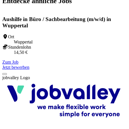
Entdecke ähnliche Jobs
Aushilfe in Büro / Sachbearbeitung (m/w/d) in
Wuppertal
Ort
Wuppertal
Stundenlohn
14,50 €
Z
Zum Job
Jetzt bewerben
jobvalley Logo